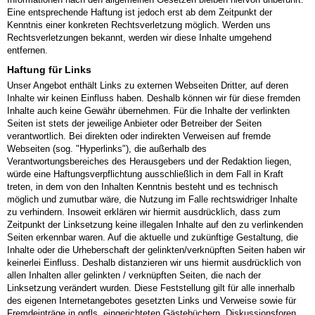
Eine entsprechende Haftung ist jedoch erst ab dem Zeitpunkt der
Kenntnis einer konkreten Rechtsverletzung möglich. Werden uns
Rechtsverletzungen bekannt, werden wir diese Inhalte umgehend
entfernen.
Haftung für Links
Unser Angebot enthält Links zu externen Webseiten Dritter, auf deren
Inhalte wir keinen Einfluss haben. Deshalb können wir für diese fremden
Inhalte auch keine Gewähr übernehmen. Für die Inhalte der verlinkten
Seiten ist stets der jeweilige Anbieter oder Betreiber der Seiten
verantwortlich. Bei direkten oder indirekten Verweisen auf fremde
Webseiten (sog. "Hyperlinks"), die außerhalb des
Verantwortungsbereiches des Herausgebers und der Redaktion liegen,
würde eine Haftungsverpflichtung ausschließlich in dem Fall in Kraft
treten, in dem von den Inhalten Kenntnis besteht und es technisch
möglich und zumutbar wäre, die Nutzung im Falle rechtswidriger Inhalte
zu verhindern. Insoweit erklären wir hiermit ausdrücklich, dass zum
Zeitpunkt der Linksetzung keine illegalen Inhalte auf den zu verlinkenden
Seiten erkennbar waren. Auf die aktuelle und zukünftige Gestaltung, die
Inhalte oder die Urheberschaft der gelinkten/verknüpften Seiten haben wir
keinerlei Einfluss. Deshalb distanzieren wir uns hiermit ausdrücklich von
allen Inhalten aller gelinkten / verknüpften Seiten, die nach der
Linksetzung verändert wurden. Diese Feststellung gilt für alle innerhalb
des eigenen Internetangebotes gesetzten Links und Verweise sowie für
Fremdeinträge in ggfls. eingerichteten Gästebüchern, Diskussionsforen,