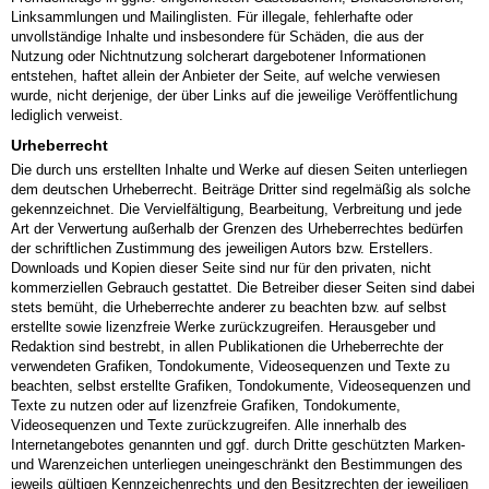
Linksammlungen und Mailinglisten. Für illegale, fehlerhafte oder
unvollständige Inhalte und insbesondere für Schäden, die aus der
Nutzung oder Nichtnutzung solcherart dargebotener Informationen
entstehen, haftet allein der Anbieter der Seite, auf welche verwiesen
wurde, nicht derjenige, der über Links auf die jeweilige Veröffentlichung
lediglich verweist.
Urheberrecht
Die durch uns erstellten Inhalte und Werke auf diesen Seiten unterliegen
dem deutschen Urheberrecht. Beiträge Dritter sind regelmäßig als solche
gekennzeichnet. Die Vervielfältigung, Bearbeitung, Verbreitung und jede
Art der Verwertung außerhalb der Grenzen des Urheberrechtes bedürfen
der schriftlichen Zustimmung des jeweiligen Autors bzw. Erstellers.
Downloads und Kopien dieser Seite sind nur für den privaten, nicht
kommerziellen Gebrauch gestattet. Die Betreiber dieser Seiten sind dabei
stets bemüht, die Urheberrechte anderer zu beachten bzw. auf selbst
erstellte sowie lizenzfreie Werke zurückzugreifen. Herausgeber und
Redaktion sind bestrebt, in allen Publikationen die Urheberrechte der
verwendeten Grafiken, Tondokumente, Videosequenzen und Texte zu
beachten, selbst erstellte Grafiken, Tondokumente, Videosequenzen und
Texte zu nutzen oder auf lizenzfreie Grafiken, Tondokumente,
Videosequenzen und Texte zurückzugreifen. Alle innerhalb des
Internetangebotes genannten und ggf. durch Dritte geschützten Marken-
und Warenzeichen unterliegen uneingeschränkt den Bestimmungen des
jeweils gültigen Kennzeichenrechts und den Besitzrechten der jeweiligen