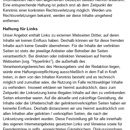
Eine entsprechende Haftung ist jedoch erst ab dem Zeitpunkt der
Kenntnis einer konkreten Rechtsverletzung möglich. Werden uns
Rechtsverletzungen bekannt, werden wir diese Inhalte umgehend
entfernen.
Haftung für Links
Unser Angebot enthält Links zu externen Webseiten Dritter, auf deren
Inhalte wir keinen Einfluss haben. Deshalb können wir für diese fremden
Inhalte auch keine Gewähr übernehmen. Für die Inhalte der verlinkten
Seiten ist stets der jeweilige Anbieter oder Betreiber der Seiten
verantwortlich. Bei direkten oder indirekten Verweisen auf fremde
Webseiten (sog. "Hyperlinks"), die außerhalb des
Verantwortungsbereiches des Herausgebers und der Redaktion liegen,
würde eine Haftungsverpflichtung ausschließlich in dem Fall in Kraft
treten, in dem von den Inhalten Kenntnis besteht und es technisch
möglich und zumutbar wäre, die Nutzung im Falle rechtswidriger Inhalte
zu verhindern. Insoweit erklären wir hiermit ausdrücklich, dass zum
Zeitpunkt der Linksetzung keine illegalen Inhalte auf den zu verlinkenden
Seiten erkennbar waren. Auf die aktuelle und zukünftige Gestaltung, die
Inhalte oder die Urheberschaft der gelinkten/verknüpften Seiten haben wir
keinerlei Einfluss. Deshalb distanzieren wir uns hiermit ausdrücklich von
allen Inhalten aller gelinkten / verknüpften Seiten, die nach der
Linksetzung verändert wurden. Diese Feststellung gilt für alle innerhalb
des eigenen Internetangebotes gesetzten Links und Verweise sowie für
Fremdeinträge in ggfls. eingerichteten Gästebüchern, Diskussionsforen,