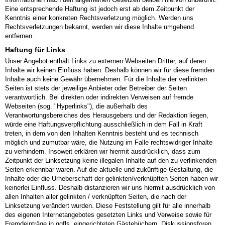
Eine entsprechende Haftung ist jedoch erst ab dem Zeitpunkt der
Kenntnis einer konkreten Rechtsverletzung möglich. Werden uns
Rechtsverletzungen bekannt, werden wir diese Inhalte umgehend
entfernen.
Haftung für Links
Unser Angebot enthält Links zu externen Webseiten Dritter, auf deren
Inhalte wir keinen Einfluss haben. Deshalb können wir für diese fremden
Inhalte auch keine Gewähr übernehmen. Für die Inhalte der verlinkten
Seiten ist stets der jeweilige Anbieter oder Betreiber der Seiten
verantwortlich. Bei direkten oder indirekten Verweisen auf fremde
Webseiten (sog. "Hyperlinks"), die außerhalb des
Verantwortungsbereiches des Herausgebers und der Redaktion liegen,
würde eine Haftungsverpflichtung ausschließlich in dem Fall in Kraft
treten, in dem von den Inhalten Kenntnis besteht und es technisch
möglich und zumutbar wäre, die Nutzung im Falle rechtswidriger Inhalte
zu verhindern. Insoweit erklären wir hiermit ausdrücklich, dass zum
Zeitpunkt der Linksetzung keine illegalen Inhalte auf den zu verlinkenden
Seiten erkennbar waren. Auf die aktuelle und zukünftige Gestaltung, die
Inhalte oder die Urheberschaft der gelinkten/verknüpften Seiten haben wir
keinerlei Einfluss. Deshalb distanzieren wir uns hiermit ausdrücklich von
allen Inhalten aller gelinkten / verknüpften Seiten, die nach der
Linksetzung verändert wurden. Diese Feststellung gilt für alle innerhalb
des eigenen Internetangebotes gesetzten Links und Verweise sowie für
Fremdeinträge in ggfls. eingerichteten Gästebüchern, Diskussionsforen,