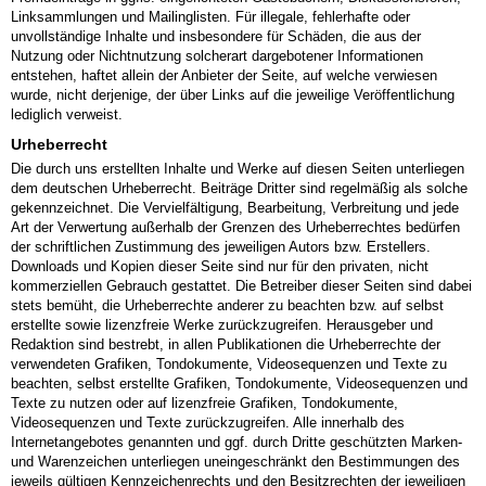
Linksammlungen und Mailinglisten. Für illegale, fehlerhafte oder
unvollständige Inhalte und insbesondere für Schäden, die aus der
Nutzung oder Nichtnutzung solcherart dargebotener Informationen
entstehen, haftet allein der Anbieter der Seite, auf welche verwiesen
wurde, nicht derjenige, der über Links auf die jeweilige Veröffentlichung
lediglich verweist.
Urheberrecht
Die durch uns erstellten Inhalte und Werke auf diesen Seiten unterliegen
dem deutschen Urheberrecht. Beiträge Dritter sind regelmäßig als solche
gekennzeichnet. Die Vervielfältigung, Bearbeitung, Verbreitung und jede
Art der Verwertung außerhalb der Grenzen des Urheberrechtes bedürfen
der schriftlichen Zustimmung des jeweiligen Autors bzw. Erstellers.
Downloads und Kopien dieser Seite sind nur für den privaten, nicht
kommerziellen Gebrauch gestattet. Die Betreiber dieser Seiten sind dabei
stets bemüht, die Urheberrechte anderer zu beachten bzw. auf selbst
erstellte sowie lizenzfreie Werke zurückzugreifen. Herausgeber und
Redaktion sind bestrebt, in allen Publikationen die Urheberrechte der
verwendeten Grafiken, Tondokumente, Videosequenzen und Texte zu
beachten, selbst erstellte Grafiken, Tondokumente, Videosequenzen und
Texte zu nutzen oder auf lizenzfreie Grafiken, Tondokumente,
Videosequenzen und Texte zurückzugreifen. Alle innerhalb des
Internetangebotes genannten und ggf. durch Dritte geschützten Marken-
und Warenzeichen unterliegen uneingeschränkt den Bestimmungen des
jeweils gültigen Kennzeichenrechts und den Besitzrechten der jeweiligen