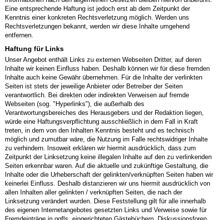
Eine entsprechende Haftung ist jedoch erst ab dem Zeitpunkt der
Kenntnis einer konkreten Rechtsverletzung möglich. Werden uns
Rechtsverletzungen bekannt, werden wir diese Inhalte umgehend
entfernen.
Haftung für Links
Unser Angebot enthält Links zu externen Webseiten Dritter, auf deren
Inhalte wir keinen Einfluss haben. Deshalb können wir für diese fremden
Inhalte auch keine Gewähr übernehmen. Für die Inhalte der verlinkten
Seiten ist stets der jeweilige Anbieter oder Betreiber der Seiten
verantwortlich. Bei direkten oder indirekten Verweisen auf fremde
Webseiten (sog. "Hyperlinks"), die außerhalb des
Verantwortungsbereiches des Herausgebers und der Redaktion liegen,
würde eine Haftungsverpflichtung ausschließlich in dem Fall in Kraft
treten, in dem von den Inhalten Kenntnis besteht und es technisch
möglich und zumutbar wäre, die Nutzung im Falle rechtswidriger Inhalte
zu verhindern. Insoweit erklären wir hiermit ausdrücklich, dass zum
Zeitpunkt der Linksetzung keine illegalen Inhalte auf den zu verlinkenden
Seiten erkennbar waren. Auf die aktuelle und zukünftige Gestaltung, die
Inhalte oder die Urheberschaft der gelinkten/verknüpften Seiten haben wir
keinerlei Einfluss. Deshalb distanzieren wir uns hiermit ausdrücklich von
allen Inhalten aller gelinkten / verknüpften Seiten, die nach der
Linksetzung verändert wurden. Diese Feststellung gilt für alle innerhalb
des eigenen Internetangebotes gesetzten Links und Verweise sowie für
Fremdeinträge in ggfls. eingerichteten Gästebüchern, Diskussionsforen,