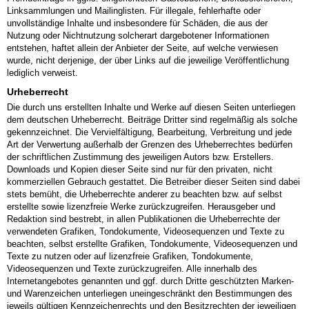
Linksammlungen und Mailinglisten. Für illegale, fehlerhafte oder
unvollständige Inhalte und insbesondere für Schäden, die aus der
Nutzung oder Nichtnutzung solcherart dargebotener Informationen
entstehen, haftet allein der Anbieter der Seite, auf welche verwiesen
wurde, nicht derjenige, der über Links auf die jeweilige Veröffentlichung
lediglich verweist.
Urheberrecht
Die durch uns erstellten Inhalte und Werke auf diesen Seiten unterliegen
dem deutschen Urheberrecht. Beiträge Dritter sind regelmäßig als solche
gekennzeichnet. Die Vervielfältigung, Bearbeitung, Verbreitung und jede
Art der Verwertung außerhalb der Grenzen des Urheberrechtes bedürfen
der schriftlichen Zustimmung des jeweiligen Autors bzw. Erstellers.
Downloads und Kopien dieser Seite sind nur für den privaten, nicht
kommerziellen Gebrauch gestattet. Die Betreiber dieser Seiten sind dabei
stets bemüht, die Urheberrechte anderer zu beachten bzw. auf selbst
erstellte sowie lizenzfreie Werke zurückzugreifen. Herausgeber und
Redaktion sind bestrebt, in allen Publikationen die Urheberrechte der
verwendeten Grafiken, Tondokumente, Videosequenzen und Texte zu
beachten, selbst erstellte Grafiken, Tondokumente, Videosequenzen und
Texte zu nutzen oder auf lizenzfreie Grafiken, Tondokumente,
Videosequenzen und Texte zurückzugreifen. Alle innerhalb des
Internetangebotes genannten und ggf. durch Dritte geschützten Marken-
und Warenzeichen unterliegen uneingeschränkt den Bestimmungen des
jeweils gültigen Kennzeichenrechts und den Besitzrechten der jeweiligen