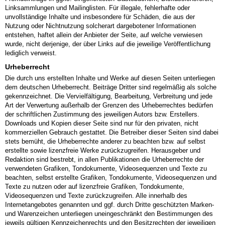
Linksammlungen und Mailinglisten. Für illegale, fehlerhafte oder
unvollständige Inhalte und insbesondere für Schäden, die aus der
Nutzung oder Nichtnutzung solcherart dargebotener Informationen
entstehen, haftet allein der Anbieter der Seite, auf welche verwiesen
wurde, nicht derjenige, der über Links auf die jeweilige Veröffentlichung
lediglich verweist.
Urheberrecht
Die durch uns erstellten Inhalte und Werke auf diesen Seiten unterliegen
dem deutschen Urheberrecht. Beiträge Dritter sind regelmäßig als solche
gekennzeichnet. Die Vervielfältigung, Bearbeitung, Verbreitung und jede
Art der Verwertung außerhalb der Grenzen des Urheberrechtes bedürfen
der schriftlichen Zustimmung des jeweiligen Autors bzw. Erstellers.
Downloads und Kopien dieser Seite sind nur für den privaten, nicht
kommerziellen Gebrauch gestattet. Die Betreiber dieser Seiten sind dabei
stets bemüht, die Urheberrechte anderer zu beachten bzw. auf selbst
erstellte sowie lizenzfreie Werke zurückzugreifen. Herausgeber und
Redaktion sind bestrebt, in allen Publikationen die Urheberrechte der
verwendeten Grafiken, Tondokumente, Videosequenzen und Texte zu
beachten, selbst erstellte Grafiken, Tondokumente, Videosequenzen und
Texte zu nutzen oder auf lizenzfreie Grafiken, Tondokumente,
Videosequenzen und Texte zurückzugreifen. Alle innerhalb des
Internetangebotes genannten und ggf. durch Dritte geschützten Marken-
und Warenzeichen unterliegen uneingeschränkt den Bestimmungen des
jeweils gültigen Kennzeichenrechts und den Besitzrechten der jeweiligen