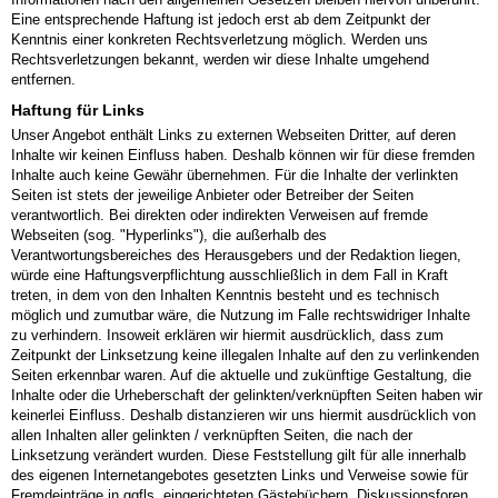
Eine entsprechende Haftung ist jedoch erst ab dem Zeitpunkt der
Kenntnis einer konkreten Rechtsverletzung möglich. Werden uns
Rechtsverletzungen bekannt, werden wir diese Inhalte umgehend
entfernen.
Haftung für Links
Unser Angebot enthält Links zu externen Webseiten Dritter, auf deren
Inhalte wir keinen Einfluss haben. Deshalb können wir für diese fremden
Inhalte auch keine Gewähr übernehmen. Für die Inhalte der verlinkten
Seiten ist stets der jeweilige Anbieter oder Betreiber der Seiten
verantwortlich. Bei direkten oder indirekten Verweisen auf fremde
Webseiten (sog. "Hyperlinks"), die außerhalb des
Verantwortungsbereiches des Herausgebers und der Redaktion liegen,
würde eine Haftungsverpflichtung ausschließlich in dem Fall in Kraft
treten, in dem von den Inhalten Kenntnis besteht und es technisch
möglich und zumutbar wäre, die Nutzung im Falle rechtswidriger Inhalte
zu verhindern. Insoweit erklären wir hiermit ausdrücklich, dass zum
Zeitpunkt der Linksetzung keine illegalen Inhalte auf den zu verlinkenden
Seiten erkennbar waren. Auf die aktuelle und zukünftige Gestaltung, die
Inhalte oder die Urheberschaft der gelinkten/verknüpften Seiten haben wir
keinerlei Einfluss. Deshalb distanzieren wir uns hiermit ausdrücklich von
allen Inhalten aller gelinkten / verknüpften Seiten, die nach der
Linksetzung verändert wurden. Diese Feststellung gilt für alle innerhalb
des eigenen Internetangebotes gesetzten Links und Verweise sowie für
Fremdeinträge in ggfls. eingerichteten Gästebüchern, Diskussionsforen,