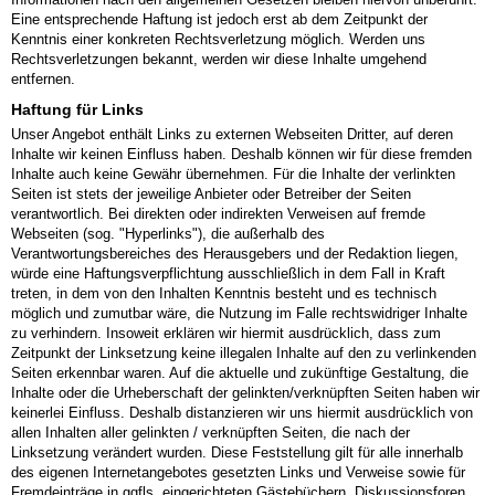
Eine entsprechende Haftung ist jedoch erst ab dem Zeitpunkt der
Kenntnis einer konkreten Rechtsverletzung möglich. Werden uns
Rechtsverletzungen bekannt, werden wir diese Inhalte umgehend
entfernen.
Haftung für Links
Unser Angebot enthält Links zu externen Webseiten Dritter, auf deren
Inhalte wir keinen Einfluss haben. Deshalb können wir für diese fremden
Inhalte auch keine Gewähr übernehmen. Für die Inhalte der verlinkten
Seiten ist stets der jeweilige Anbieter oder Betreiber der Seiten
verantwortlich. Bei direkten oder indirekten Verweisen auf fremde
Webseiten (sog. "Hyperlinks"), die außerhalb des
Verantwortungsbereiches des Herausgebers und der Redaktion liegen,
würde eine Haftungsverpflichtung ausschließlich in dem Fall in Kraft
treten, in dem von den Inhalten Kenntnis besteht und es technisch
möglich und zumutbar wäre, die Nutzung im Falle rechtswidriger Inhalte
zu verhindern. Insoweit erklären wir hiermit ausdrücklich, dass zum
Zeitpunkt der Linksetzung keine illegalen Inhalte auf den zu verlinkenden
Seiten erkennbar waren. Auf die aktuelle und zukünftige Gestaltung, die
Inhalte oder die Urheberschaft der gelinkten/verknüpften Seiten haben wir
keinerlei Einfluss. Deshalb distanzieren wir uns hiermit ausdrücklich von
allen Inhalten aller gelinkten / verknüpften Seiten, die nach der
Linksetzung verändert wurden. Diese Feststellung gilt für alle innerhalb
des eigenen Internetangebotes gesetzten Links und Verweise sowie für
Fremdeinträge in ggfls. eingerichteten Gästebüchern, Diskussionsforen,