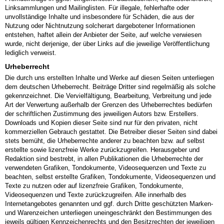
Linksammlungen und Mailinglisten. Für illegale, fehlerhafte oder
unvollständige Inhalte und insbesondere für Schäden, die aus der
Nutzung oder Nichtnutzung solcherart dargebotener Informationen
entstehen, haftet allein der Anbieter der Seite, auf welche verwiesen
wurde, nicht derjenige, der über Links auf die jeweilige Veröffentlichung
lediglich verweist.
Urheberrecht
Die durch uns erstellten Inhalte und Werke auf diesen Seiten unterliegen
dem deutschen Urheberrecht. Beiträge Dritter sind regelmäßig als solche
gekennzeichnet. Die Vervielfältigung, Bearbeitung, Verbreitung und jede
Art der Verwertung außerhalb der Grenzen des Urheberrechtes bedürfen
der schriftlichen Zustimmung des jeweiligen Autors bzw. Erstellers.
Downloads und Kopien dieser Seite sind nur für den privaten, nicht
kommerziellen Gebrauch gestattet. Die Betreiber dieser Seiten sind dabei
stets bemüht, die Urheberrechte anderer zu beachten bzw. auf selbst
erstellte sowie lizenzfreie Werke zurückzugreifen. Herausgeber und
Redaktion sind bestrebt, in allen Publikationen die Urheberrechte der
verwendeten Grafiken, Tondokumente, Videosequenzen und Texte zu
beachten, selbst erstellte Grafiken, Tondokumente, Videosequenzen und
Texte zu nutzen oder auf lizenzfreie Grafiken, Tondokumente,
Videosequenzen und Texte zurückzugreifen. Alle innerhalb des
Internetangebotes genannten und ggf. durch Dritte geschützten Marken-
und Warenzeichen unterliegen uneingeschränkt den Bestimmungen des
jeweils gültigen Kennzeichenrechts und den Besitzrechten der jeweiligen