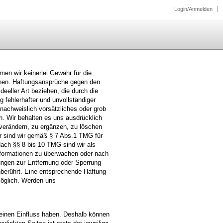
Login/Anmelden
hmen wir keinerlei Gewähr für die
ationen. Haftungsansprüche gegen den
eeller Art beziehen, die durch die
 fehlerhafter und unvollständiger
nachweislich vorsätzliches oder grob
ch. Wir behalten es uns ausdrücklich
verändern, zu ergänzen, zu löschen
ter sind wir gemäß § 7 Abs.1 TMG für
Nach §§ 8 bis 10 TMG sind wir als
 Informationen zu überwachen oder nach
tungen zur Entfernung oder Sperrung
berührt. Eine entsprechende Haftung
möglich. Werden uns
 keinen Einfluss haben. Deshalb können