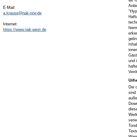
wir 
Anbi
E-Mail:
"Hyp
a.krause@nak-nrw-de
Haft
tech
Internet:
hier
https://www.nak-west.de
erke
geli
Inha
inne
Gäst
und 
hafte
Veröf
Urh
Die 
sind
auße
Down
dies
Werk
verw
Tond
Text
Ware