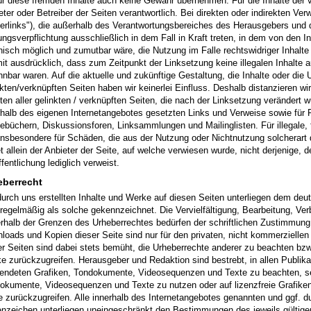
für diese fremden Inhalte auch keine Gewähr übernehmen. Für die Inhalte der ve
eter oder Betreiber der Seiten verantwortlich. Bei direkten oder indirekten Ve
erlinks"), die außerhalb des Verantwortungsbereiches des Herausgebers und d
ungsverpflichtung ausschließlich in dem Fall in Kraft treten, in dem von den 
nisch möglich und zumutbar wäre, die Nutzung im Falle rechtswidriger Inhalte 
mit ausdrücklich, dass zum Zeitpunkt der Linksetzung keine illegalen Inhalte 
nnbar waren. Auf die aktuelle und zukünftige Gestaltung, die Inhalte oder die 
nkten/verknüpften Seiten haben wir keinerlei Einfluss. Deshalb distanzieren wi
lten aller gelinkten / verknüpften Seiten, die nach der Linksetzung verändert wu
rhalb des eigenen Internetangebotes gesetzten Links und Verweise sowie für F
ebüchern, Diskussionsforen, Linksammlungen und Mailinglisten. Für illegale, f
insbesondere für Schäden, die aus der Nutzung oder Nichtnutzung solcherart 
t allein der Anbieter der Seite, auf welche verwiesen wurde, nicht derjenige, de
fentlichung lediglich verweist.
eberrecht
durch uns erstellten Inhalte und Werke auf diesen Seiten unterliegen dem deut
 regelmäßig als solche gekennzeichnet. Die Vervielfältigung, Bearbeitung, Ver
rhalb der Grenzen des Urheberrechtes bedürfen der schriftlichen Zustimmung d
loads und Kopien dieser Seite sind nur für den privaten, nicht kommerziellen
er Seiten sind dabei stets bemüht, die Urheberrechte anderer zu beachten bzw. 
e zurückzugreifen. Herausgeber und Redaktion sind bestrebt, in allen Publika
endeten Grafiken, Tondokumente, Videosequenzen und Texte zu beachten, selb
okumente, Videosequenzen und Texte zu nutzen oder auf lizenzfreie Grafik
e zurückzugreifen. Alle innerhalb des Internetangebotes genannten und ggf. d
nzeichen unterliegen uneingeschränkt den Bestimmungen des jeweils gültig