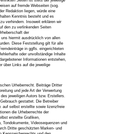
rlinkten Seiten ist stets der jeweilige
rweisen auf fremde Webseiten (sog.
er Redaktion liegen, würde eine
Inhalten Kenntnis besteht und es
zu verhindern. Insoweit erklären wir
auf den zu verlinkenden Seiten
Urheberschaft der
r uns hiermit ausdrücklich von allen
rden. Diese Feststellung gilt für alle
remdeinträge in ggfls. eingerichteten
ehlerhafte oder unvollständige Inhalte
dargebotener Informationen entstehen,
r über Links auf die jeweilige
schen Urheberrecht. Beiträge Dritter
breitung und jede Art der Verwertung
es jeweiligen Autors bzw. Erstellers.
 Gebrauch gestattet. Die Betreiber
auf selbst erstellte sowie lizenzfreie
tionen die Urheberrechte der
st erstellte Grafiken,
en, Tondokumente, Videosequenzen und
urch Dritte geschützten Marken- und
en Kennzeichenrechts und den