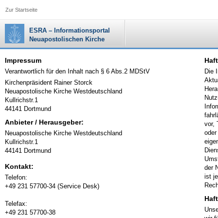
Zur Startseite
ESRA – Informationsportal
Neuapostolischen Kirche
Impressum
Haft
Verantwortlich für den Inhalt nach § 6 Abs.2 MDStV
Die 
Aktu
Kirchenpräsident Rainer Storck
Hera
Neuapostolische Kirche Westdeutschland
Nutz
Kullrichstr.1
Info
44141 Dortmund
fahr
Anbieter / Herausgeber:
vor,
oder
Neuapostolische Kirche Westdeutschland
eige
Kullrichstr.1
Dien
44141 Dortmund
Umst
Kontakt:
der 
ist 
Telefon:
Rech
+49 231 57700-34 (Service Desk)
Haf
Telefax:
Unse
+49 231 57700-38