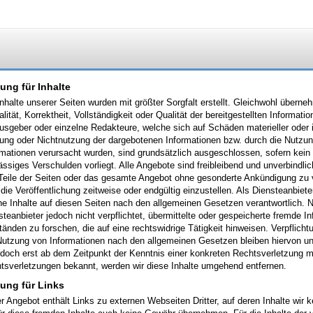
ung für Inhalte
Inhalte unserer Seiten wurden mit größter Sorgfalt erstellt. Gleichwohl überne
alität, Korrektheit, Vollständigkeit oder Qualität der bereitgestellten Inform
usgeber oder einzelne Redakteure, welche sich auf Schäden materieller oder id
ung oder Nichtnutzung der dargebotenen Informationen bzw. durch die Nutzung
rmationen verursacht wurden, sind grundsätzlich ausgeschlossen, sofern kein 
lässiges Verschulden vorliegt. Alle Angebote sind freibleibend und unverbindli
 Teile der Seiten oder das gesamte Angebot ohne gesonderte Ankündigung zu 
 die Veröffentlichung zeitweise oder endgültig einzustellen. Als Diensteanbie
ne Inhalte auf diesen Seiten nach den allgemeinen Gesetzen verantwortlich. 
steanbieter jedoch nicht verpflichtet, übermittelte oder gespeicherte fremde
änden zu forschen, die auf eine rechtswidrige Tätigkeit hinweisen. Verpflich
Nutzung von Informationen nach den allgemeinen Gesetzen bleiben hiervon un
jedoch erst ab dem Zeitpunkt der Kenntnis einer konkreten Rechtsverletzung 
tsverletzungen bekannt, werden wir diese Inhalte umgehend entfernen.
tung für Links
r Angebot enthält Links zu externen Webseiten Dritter, auf deren Inhalte wir