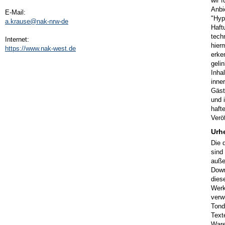
wir 
Anbi
E-Mail:
"Hyp
a.krause@nak-nrw-de
Haft
tech
Internet:
hier
https://www.nak-west.de
erke
geli
Inha
inne
Gäst
und 
hafte
Veröf
Urh
Die 
sind
auße
Down
dies
Werk
verw
Tond
Text
Ware