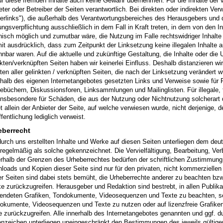
für diese fremden Inhalte auch keine Gewähr übernehmen. Für die Inhalte der ve
eter oder Betreiber der Seiten verantwortlich. Bei direkten oder indirekten Ve
erlinks"), die außerhalb des Verantwortungsbereiches des Herausgebers und d
ungsverpflichtung ausschließlich in dem Fall in Kraft treten, in dem von den 
nisch möglich und zumutbar wäre, die Nutzung im Falle rechtswidriger Inhalte 
mit ausdrücklich, dass zum Zeitpunkt der Linksetzung keine illegalen Inhalte 
nnbar waren. Auf die aktuelle und zukünftige Gestaltung, die Inhalte oder die 
nkten/verknüpften Seiten haben wir keinerlei Einfluss. Deshalb distanzieren wi
lten aller gelinkten / verknüpften Seiten, die nach der Linksetzung verändert wu
rhalb des eigenen Internetangebotes gesetzten Links und Verweise sowie für F
ebüchern, Diskussionsforen, Linksammlungen und Mailinglisten. Für illegale, f
insbesondere für Schäden, die aus der Nutzung oder Nichtnutzung solcherart 
t allein der Anbieter der Seite, auf welche verwiesen wurde, nicht derjenige, de
fentlichung lediglich verweist.
eberrecht
durch uns erstellten Inhalte und Werke auf diesen Seiten unterliegen dem deut
 regelmäßig als solche gekennzeichnet. Die Vervielfältigung, Bearbeitung, Ver
rhalb der Grenzen des Urheberrechtes bedürfen der schriftlichen Zustimmung d
loads und Kopien dieser Seite sind nur für den privaten, nicht kommerziellen
er Seiten sind dabei stets bemüht, die Urheberrechte anderer zu beachten bzw. 
e zurückzugreifen. Herausgeber und Redaktion sind bestrebt, in allen Publika
endeten Grafiken, Tondokumente, Videosequenzen und Texte zu beachten, selb
okumente, Videosequenzen und Texte zu nutzen oder auf lizenzfreie Grafik
e zurückzugreifen. Alle innerhalb des Internetangebotes genannten und ggf. d
nzeichen unterliegen uneingeschränkt den Bestimmungen des jeweils gültig