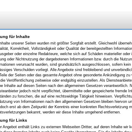
ung für Inhalte
Inhalte unserer Seiten wurden mit größter Sorgfalt erstellt. Gleichwohl überne
alität, Korrektheit, Vollständigkeit oder Qualität der bereitgestellten Inform
usgeber oder einzelne Redakteure, welche sich auf Schäden materieller oder id
ung oder Nichtnutzung der dargebotenen Informationen bzw. durch die Nutzung
rmationen verursacht wurden, sind grundsätzlich ausgeschlossen, sofern kein 
lässiges Verschulden vorliegt. Alle Angebote sind freibleibend und unverbindli
 Teile der Seiten oder das gesamte Angebot ohne gesonderte Ankündigung zu 
 die Veröffentlichung zeitweise oder endgültig einzustellen. Als Diensteanbie
ne Inhalte auf diesen Seiten nach den allgemeinen Gesetzen verantwortlich. 
steanbieter jedoch nicht verpflichtet, übermittelte oder gespeicherte fremde
änden zu forschen, die auf eine rechtswidrige Tätigkeit hinweisen. Verpflich
Nutzung von Informationen nach den allgemeinen Gesetzen bleiben hiervon un
jedoch erst ab dem Zeitpunkt der Kenntnis einer konkreten Rechtsverletzung 
tsverletzungen bekannt, werden wir diese Inhalte umgehend entfernen.
tung für Links
r Angebot enthält Links zu externen Webseiten Dritter, auf deren Inhalte wir