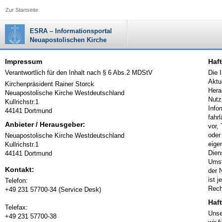
Zur Startseite
ESRA – Informationsportal
Neuapostolischen Kirche
Impressum
Haft
Verantwortlich für den Inhalt nach § 6 Abs.2 MDStV
Die 
Aktu
Kirchenpräsident Rainer Storck
Hera
Neuapostolische Kirche Westdeutschland
Nutz
Kullrichstr.1
Info
44141 Dortmund
fahr
Anbieter / Herausgeber:
vor,
oder
Neuapostolische Kirche Westdeutschland
eige
Kullrichstr.1
Dien
44141 Dortmund
Umst
Kontakt:
der 
ist 
Telefon:
Rech
+49 231 57700-34 (Service Desk)
Haf
Telefax:
Unse
+49 231 57700-38