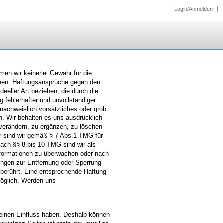
Login/Anmelden
hmen wir keinerlei Gewähr für die
ationen. Haftungsansprüche gegen den
eeller Art beziehen, die durch die
 fehlerhafter und unvollständiger
nachweislich vorsätzliches oder grob
ch. Wir behalten es uns ausdrücklich
verändern, zu ergänzen, zu löschen
ter sind wir gemäß § 7 Abs.1 TMG für
Nach §§ 8 bis 10 TMG sind wir als
 Informationen zu überwachen oder nach
tungen zur Entfernung oder Sperrung
berührt. Eine entsprechende Haftung
möglich. Werden uns
 keinen Einfluss haben. Deshalb können