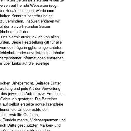
rlinkten Seiten ist stets der jeweilige
rweisen auf fremde Webseiten (sog.
er Redaktion liegen, würde eine
Inhalten Kenntnis besteht und es
zu verhindern. Insoweit erklären wir
auf den zu verlinkenden Seiten
Urheberschaft der
r uns hiermit ausdrücklich von allen
rden. Diese Feststellung gilt für alle
remdeinträge in ggfls. eingerichteten
ehlerhafte oder unvollständige Inhalte
dargebotener Informationen entstehen,
r über Links auf die jeweilige
schen Urheberrecht. Beiträge Dritter
breitung und jede Art der Verwertung
es jeweiligen Autors bzw. Erstellers.
 Gebrauch gestattet. Die Betreiber
auf selbst erstellte sowie lizenzfreie
tionen die Urheberrechte der
st erstellte Grafiken,
en, Tondokumente, Videosequenzen und
urch Dritte geschützten Marken- und
en Kennzeichenrechts und den