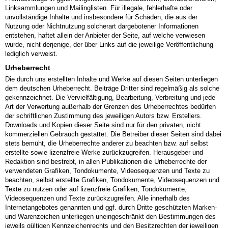
Linksammlungen und Mailinglisten. Für illegale, fehlerhafte oder
unvollständige Inhalte und insbesondere für Schäden, die aus der
Nutzung oder Nichtnutzung solcherart dargebotener Informationen
entstehen, haftet allein der Anbieter der Seite, auf welche verwiesen
wurde, nicht derjenige, der über Links auf die jeweilige Veröffentlichung
lediglich verweist.
Urheberrecht
Die durch uns erstellten Inhalte und Werke auf diesen Seiten unterliegen
dem deutschen Urheberrecht. Beiträge Dritter sind regelmäßig als solche
gekennzeichnet. Die Vervielfältigung, Bearbeitung, Verbreitung und jede
Art der Verwertung außerhalb der Grenzen des Urheberrechtes bedürfen
der schriftlichen Zustimmung des jeweiligen Autors bzw. Erstellers.
Downloads und Kopien dieser Seite sind nur für den privaten, nicht
kommerziellen Gebrauch gestattet. Die Betreiber dieser Seiten sind dabei
stets bemüht, die Urheberrechte anderer zu beachten bzw. auf selbst
erstellte sowie lizenzfreie Werke zurückzugreifen. Herausgeber und
Redaktion sind bestrebt, in allen Publikationen die Urheberrechte der
verwendeten Grafiken, Tondokumente, Videosequenzen und Texte zu
beachten, selbst erstellte Grafiken, Tondokumente, Videosequenzen und
Texte zu nutzen oder auf lizenzfreie Grafiken, Tondokumente,
Videosequenzen und Texte zurückzugreifen. Alle innerhalb des
Internetangebotes genannten und ggf. durch Dritte geschützten Marken-
und Warenzeichen unterliegen uneingeschränkt den Bestimmungen des
jeweils gültigen Kennzeichenrechts und den Besitzrechten der jeweiligen