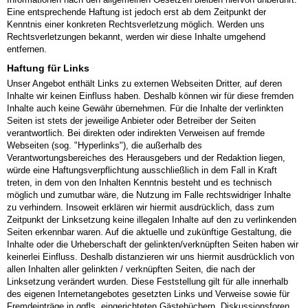
Eine entsprechende Haftung ist jedoch erst ab dem Zeitpunkt der
Kenntnis einer konkreten Rechtsverletzung möglich. Werden uns
Rechtsverletzungen bekannt, werden wir diese Inhalte umgehend
entfernen.
Haftung für Links
Unser Angebot enthält Links zu externen Webseiten Dritter, auf deren
Inhalte wir keinen Einfluss haben. Deshalb können wir für diese fremden
Inhalte auch keine Gewähr übernehmen. Für die Inhalte der verlinkten
Seiten ist stets der jeweilige Anbieter oder Betreiber der Seiten
verantwortlich. Bei direkten oder indirekten Verweisen auf fremde
Webseiten (sog. "Hyperlinks"), die außerhalb des
Verantwortungsbereiches des Herausgebers und der Redaktion liegen,
würde eine Haftungsverpflichtung ausschließlich in dem Fall in Kraft
treten, in dem von den Inhalten Kenntnis besteht und es technisch
möglich und zumutbar wäre, die Nutzung im Falle rechtswidriger Inhalte
zu verhindern. Insoweit erklären wir hiermit ausdrücklich, dass zum
Zeitpunkt der Linksetzung keine illegalen Inhalte auf den zu verlinkenden
Seiten erkennbar waren. Auf die aktuelle und zukünftige Gestaltung, die
Inhalte oder die Urheberschaft der gelinkten/verknüpften Seiten haben wir
keinerlei Einfluss. Deshalb distanzieren wir uns hiermit ausdrücklich von
allen Inhalten aller gelinkten / verknüpften Seiten, die nach der
Linksetzung verändert wurden. Diese Feststellung gilt für alle innerhalb
des eigenen Internetangebotes gesetzten Links und Verweise sowie für
Fremdeinträge in ggfls. eingerichteten Gästebüchern, Diskussionsforen,