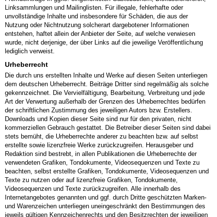
Linksammlungen und Mailinglisten. Für illegale, fehlerhafte oder
unvollständige Inhalte und insbesondere für Schäden, die aus der
Nutzung oder Nichtnutzung solcherart dargebotener Informationen
entstehen, haftet allein der Anbieter der Seite, auf welche verwiesen
wurde, nicht derjenige, der über Links auf die jeweilige Veröffentlichung
lediglich verweist.
Urheberrecht
Die durch uns erstellten Inhalte und Werke auf diesen Seiten unterliegen
dem deutschen Urheberrecht. Beiträge Dritter sind regelmäßig als solche
gekennzeichnet. Die Vervielfältigung, Bearbeitung, Verbreitung und jede
Art der Verwertung außerhalb der Grenzen des Urheberrechtes bedürfen
der schriftlichen Zustimmung des jeweiligen Autors bzw. Erstellers.
Downloads und Kopien dieser Seite sind nur für den privaten, nicht
kommerziellen Gebrauch gestattet. Die Betreiber dieser Seiten sind dabei
stets bemüht, die Urheberrechte anderer zu beachten bzw. auf selbst
erstellte sowie lizenzfreie Werke zurückzugreifen. Herausgeber und
Redaktion sind bestrebt, in allen Publikationen die Urheberrechte der
verwendeten Grafiken, Tondokumente, Videosequenzen und Texte zu
beachten, selbst erstellte Grafiken, Tondokumente, Videosequenzen und
Texte zu nutzen oder auf lizenzfreie Grafiken, Tondokumente,
Videosequenzen und Texte zurückzugreifen. Alle innerhalb des
Internetangebotes genannten und ggf. durch Dritte geschützten Marken-
und Warenzeichen unterliegen uneingeschränkt den Bestimmungen des
jeweils gültigen Kennzeichenrechts und den Besitzrechten der jeweiligen