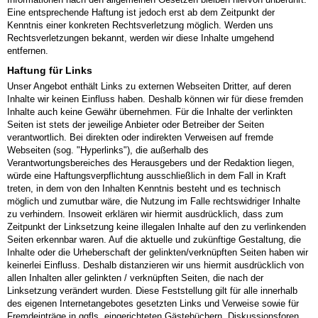
Eine entsprechende Haftung ist jedoch erst ab dem Zeitpunkt der
Kenntnis einer konkreten Rechtsverletzung möglich. Werden uns
Rechtsverletzungen bekannt, werden wir diese Inhalte umgehend
entfernen.
Haftung für Links
Unser Angebot enthält Links zu externen Webseiten Dritter, auf deren
Inhalte wir keinen Einfluss haben. Deshalb können wir für diese fremden
Inhalte auch keine Gewähr übernehmen. Für die Inhalte der verlinkten
Seiten ist stets der jeweilige Anbieter oder Betreiber der Seiten
verantwortlich. Bei direkten oder indirekten Verweisen auf fremde
Webseiten (sog. "Hyperlinks"), die außerhalb des
Verantwortungsbereiches des Herausgebers und der Redaktion liegen,
würde eine Haftungsverpflichtung ausschließlich in dem Fall in Kraft
treten, in dem von den Inhalten Kenntnis besteht und es technisch
möglich und zumutbar wäre, die Nutzung im Falle rechtswidriger Inhalte
zu verhindern. Insoweit erklären wir hiermit ausdrücklich, dass zum
Zeitpunkt der Linksetzung keine illegalen Inhalte auf den zu verlinkenden
Seiten erkennbar waren. Auf die aktuelle und zukünftige Gestaltung, die
Inhalte oder die Urheberschaft der gelinkten/verknüpften Seiten haben wir
keinerlei Einfluss. Deshalb distanzieren wir uns hiermit ausdrücklich von
allen Inhalten aller gelinkten / verknüpften Seiten, die nach der
Linksetzung verändert wurden. Diese Feststellung gilt für alle innerhalb
des eigenen Internetangebotes gesetzten Links und Verweise sowie für
Fremdeinträge in ggfls. eingerichteten Gästebüchern, Diskussionsforen,