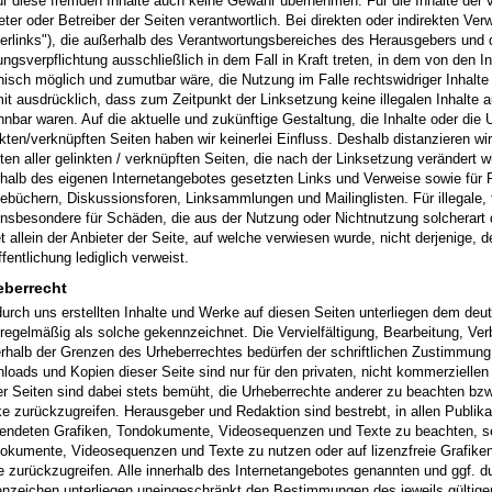
für diese fremden Inhalte auch keine Gewähr übernehmen. Für die Inhalte der ve
eter oder Betreiber der Seiten verantwortlich. Bei direkten oder indirekten Ve
erlinks"), die außerhalb des Verantwortungsbereiches des Herausgebers und d
ungsverpflichtung ausschließlich in dem Fall in Kraft treten, in dem von den 
nisch möglich und zumutbar wäre, die Nutzung im Falle rechtswidriger Inhalte 
mit ausdrücklich, dass zum Zeitpunkt der Linksetzung keine illegalen Inhalte 
nnbar waren. Auf die aktuelle und zukünftige Gestaltung, die Inhalte oder die 
nkten/verknüpften Seiten haben wir keinerlei Einfluss. Deshalb distanzieren wi
lten aller gelinkten / verknüpften Seiten, die nach der Linksetzung verändert wu
rhalb des eigenen Internetangebotes gesetzten Links und Verweise sowie für F
ebüchern, Diskussionsforen, Linksammlungen und Mailinglisten. Für illegale, f
insbesondere für Schäden, die aus der Nutzung oder Nichtnutzung solcherart 
t allein der Anbieter der Seite, auf welche verwiesen wurde, nicht derjenige, de
fentlichung lediglich verweist.
eberrecht
durch uns erstellten Inhalte und Werke auf diesen Seiten unterliegen dem deut
 regelmäßig als solche gekennzeichnet. Die Vervielfältigung, Bearbeitung, Ver
rhalb der Grenzen des Urheberrechtes bedürfen der schriftlichen Zustimmung d
loads und Kopien dieser Seite sind nur für den privaten, nicht kommerziellen
er Seiten sind dabei stets bemüht, die Urheberrechte anderer zu beachten bzw. 
e zurückzugreifen. Herausgeber und Redaktion sind bestrebt, in allen Publika
endeten Grafiken, Tondokumente, Videosequenzen und Texte zu beachten, selb
okumente, Videosequenzen und Texte zu nutzen oder auf lizenzfreie Grafik
e zurückzugreifen. Alle innerhalb des Internetangebotes genannten und ggf. d
nzeichen unterliegen uneingeschränkt den Bestimmungen des jeweils gültig