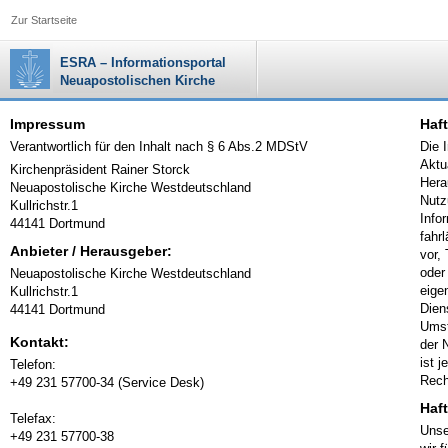
Zur Startseite
ESRA – Informationsportal
Neuapostolischen Kirche
Impressum
Haft
Verantwortlich für den Inhalt nach § 6 Abs.2 MDStV
Die 
Aktu
Kirchenpräsident Rainer Storck
Hera
Neuapostolische Kirche Westdeutschland
Nutz
Kullrichstr.1
Info
44141 Dortmund
fahr
Anbieter / Herausgeber:
vor,
oder
Neuapostolische Kirche Westdeutschland
eige
Kullrichstr.1
Dien
44141 Dortmund
Umst
Kontakt:
der 
ist 
Telefon:
Rech
+49 231 57700-34 (Service Desk)
Haf
Telefax:
Unse
+49 231 57700-38