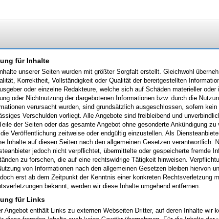
ung für Inhalte
Inhalte unserer Seiten wurden mit größter Sorgfalt erstellt. Gleichwohl überne
alität, Korrektheit, Vollständigkeit oder Qualität der bereitgestellten Inform
usgeber oder einzelne Redakteure, welche sich auf Schäden materieller oder id
ung oder Nichtnutzung der dargebotenen Informationen bzw. durch die Nutzung
rmationen verursacht wurden, sind grundsätzlich ausgeschlossen, sofern kein 
lässiges Verschulden vorliegt. Alle Angebote sind freibleibend und unverbindli
 Teile der Seiten oder das gesamte Angebot ohne gesonderte Ankündigung zu 
 die Veröffentlichung zeitweise oder endgültig einzustellen. Als Diensteanbie
ne Inhalte auf diesen Seiten nach den allgemeinen Gesetzen verantwortlich. 
steanbieter jedoch nicht verpflichtet, übermittelte oder gespeicherte fremde
änden zu forschen, die auf eine rechtswidrige Tätigkeit hinweisen. Verpflich
Nutzung von Informationen nach den allgemeinen Gesetzen bleiben hiervon un
jedoch erst ab dem Zeitpunkt der Kenntnis einer konkreten Rechtsverletzung 
tsverletzungen bekannt, werden wir diese Inhalte umgehend entfernen.
tung für Links
r Angebot enthält Links zu externen Webseiten Dritter, auf deren Inhalte wir