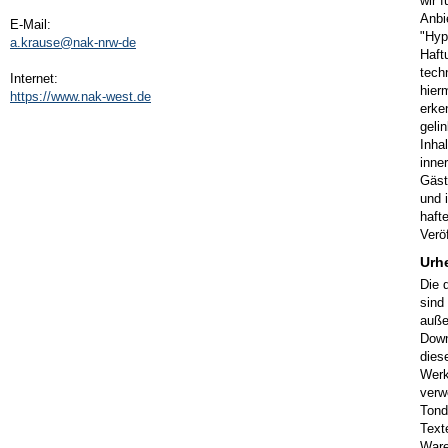
wir 
Anbi
E-Mail:
"Hyp
a.krause@nak-nrw-de
Haft
tech
Internet:
hier
https://www.nak-west.de
erke
geli
Inha
inne
Gäst
und 
hafte
Veröf
Urh
Die 
sind
auße
Down
dies
Werk
verw
Tond
Text
Ware