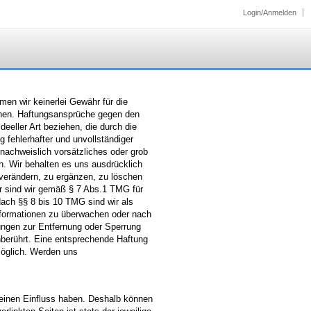
Login/Anmelden
hmen wir keinerlei Gewähr für die
ationen. Haftungsansprüche gegen den
eeller Art beziehen, die durch die
 fehlerhafter und unvollständiger
nachweislich vorsätzliches oder grob
ch. Wir behalten es uns ausdrücklich
verändern, zu ergänzen, zu löschen
ter sind wir gemäß § 7 Abs.1 TMG für
Nach §§ 8 bis 10 TMG sind wir als
 Informationen zu überwachen oder nach
tungen zur Entfernung oder Sperrung
berührt. Eine entsprechende Haftung
möglich. Werden uns
 keinen Einfluss haben. Deshalb können