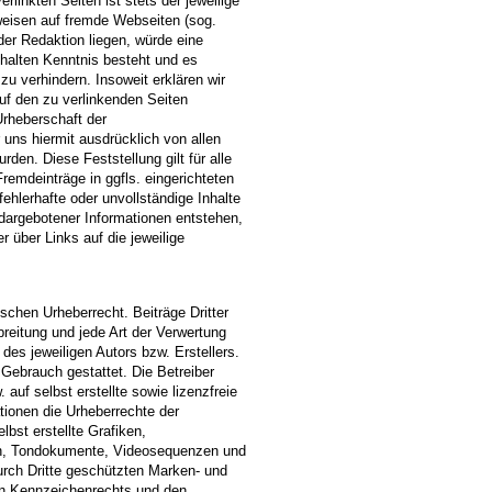
rlinkten Seiten ist stets der jeweilige
rweisen auf fremde Webseiten (sog.
er Redaktion liegen, würde eine
Inhalten Kenntnis besteht und es
zu verhindern. Insoweit erklären wir
auf den zu verlinkenden Seiten
Urheberschaft der
r uns hiermit ausdrücklich von allen
rden. Diese Feststellung gilt für alle
remdeinträge in ggfls. eingerichteten
ehlerhafte oder unvollständige Inhalte
dargebotener Informationen entstehen,
r über Links auf die jeweilige
schen Urheberrecht. Beiträge Dritter
breitung und jede Art der Verwertung
es jeweiligen Autors bzw. Erstellers.
 Gebrauch gestattet. Die Betreiber
auf selbst erstellte sowie lizenzfreie
tionen die Urheberrechte der
st erstellte Grafiken,
en, Tondokumente, Videosequenzen und
urch Dritte geschützten Marken- und
en Kennzeichenrechts und den