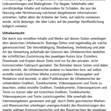
Linksammlungen und Mailinglisten. Für illegale, fehlerhafte oder
unvollständige Inhalte und insbesondere für Schäden, die aus der
Nutzung oder Nichtnutzung solcherart dargebotener Informationen
entstehen, haftet allein der Anbieter der Seite, auf welche verwiesen
wurde, nicht derjenige, der über Links auf die jeweilige Veröffentlichung
lediglich verweist.
Urheberrecht
Die durch uns erstellten Inhalte und Werke auf diesen Seiten unterliegen
dem deutschen Urheberrecht. Beiträge Dritter sind regelmäßig als solche
gekennzeichnet. Die Vervielfältigung, Bearbeitung, Verbreitung und jede
Art der Verwertung außerhalb der Grenzen des Urheberrechtes bedürfen
der schriftlichen Zustimmung des jeweiligen Autors bzw. Erstellers.
Downloads und Kopien dieser Seite sind nur für den privaten, nicht
kommerziellen Gebrauch gestattet. Die Betreiber dieser Seiten sind dabei
stets bemüht, die Urheberrechte anderer zu beachten bzw. auf selbst
erstellte sowie lizenzfreie Werke zurückzugreifen. Herausgeber und
Redaktion sind bestrebt, in allen Publikationen die Urheberrechte der
verwendeten Grafiken, Tondokumente, Videosequenzen und Texte zu
beachten, selbst erstellte Grafiken, Tondokumente, Videosequenzen und
Texte zu nutzen oder auf lizenzfreie Grafiken, Tondokumente,
Videosequenzen und Texte zurückzugreifen. Alle innerhalb des
Internetangebotes genannten und ggf. durch Dritte geschützten Marken-
und Warenzeichen unterliegen uneingeschränkt den Bestimmungen des
jeweils gültigen Kennzeichenrechts und den Besitzrechten der jeweiligen