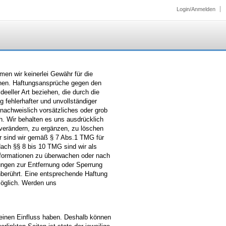
Login/Anmelden
hmen wir keinerlei Gewähr für die
ationen. Haftungsansprüche gegen den
eeller Art beziehen, die durch die
 fehlerhafter und unvollständiger
nachweislich vorsätzliches oder grob
ch. Wir behalten es uns ausdrücklich
verändern, zu ergänzen, zu löschen
ter sind wir gemäß § 7 Abs.1 TMG für
Nach §§ 8 bis 10 TMG sind wir als
 Informationen zu überwachen oder nach
tungen zur Entfernung oder Sperrung
berührt. Eine entsprechende Haftung
möglich. Werden uns
 keinen Einfluss haben. Deshalb können