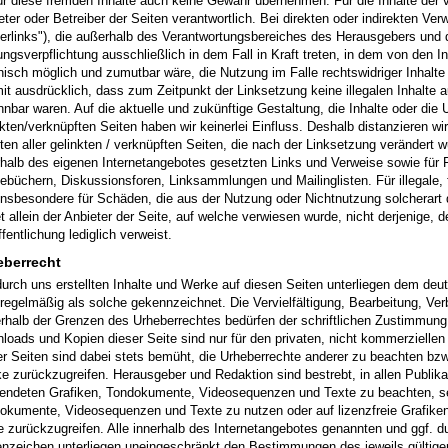
für diese fremden Inhalte auch keine Gewähr übernehmen. Für die Inhalte der ve
eter oder Betreiber der Seiten verantwortlich. Bei direkten oder indirekten Ve
erlinks"), die außerhalb des Verantwortungsbereiches des Herausgebers und d
ungsverpflichtung ausschließlich in dem Fall in Kraft treten, in dem von den 
nisch möglich und zumutbar wäre, die Nutzung im Falle rechtswidriger Inhalte 
mit ausdrücklich, dass zum Zeitpunkt der Linksetzung keine illegalen Inhalte 
nnbar waren. Auf die aktuelle und zukünftige Gestaltung, die Inhalte oder die 
nkten/verknüpften Seiten haben wir keinerlei Einfluss. Deshalb distanzieren wi
lten aller gelinkten / verknüpften Seiten, die nach der Linksetzung verändert wu
rhalb des eigenen Internetangebotes gesetzten Links und Verweise sowie für F
ebüchern, Diskussionsforen, Linksammlungen und Mailinglisten. Für illegale, f
insbesondere für Schäden, die aus der Nutzung oder Nichtnutzung solcherart 
t allein der Anbieter der Seite, auf welche verwiesen wurde, nicht derjenige, de
fentlichung lediglich verweist.
eberrecht
durch uns erstellten Inhalte und Werke auf diesen Seiten unterliegen dem deut
 regelmäßig als solche gekennzeichnet. Die Vervielfältigung, Bearbeitung, Ver
rhalb der Grenzen des Urheberrechtes bedürfen der schriftlichen Zustimmung d
loads und Kopien dieser Seite sind nur für den privaten, nicht kommerziellen
er Seiten sind dabei stets bemüht, die Urheberrechte anderer zu beachten bzw. 
e zurückzugreifen. Herausgeber und Redaktion sind bestrebt, in allen Publika
endeten Grafiken, Tondokumente, Videosequenzen und Texte zu beachten, selb
okumente, Videosequenzen und Texte zu nutzen oder auf lizenzfreie Grafik
e zurückzugreifen. Alle innerhalb des Internetangebotes genannten und ggf. d
nzeichen unterliegen uneingeschränkt den Bestimmungen des jeweils gültig