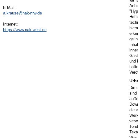
wir 
Anbi
E-Mail:
"Hyp
a.krause@nak-nrw-de
Haft
tech
Internet:
hier
https://www.nak-west.de
erke
geli
Inha
inne
Gäst
und 
hafte
Veröf
Urh
Die 
sind
auße
Down
dies
Werk
verw
Tond
Text
Ware