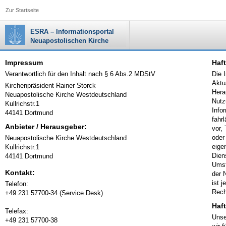
Zur Startseite
ESRA – Informationsportal
Neuapostolischen Kirche
Impressum
Haft
Verantwortlich für den Inhalt nach § 6 Abs.2 MDStV
Die 
Aktu
Kirchenpräsident Rainer Storck
Hera
Neuapostolische Kirche Westdeutschland
Nutz
Kullrichstr.1
Info
44141 Dortmund
fahr
Anbieter / Herausgeber:
vor,
oder
Neuapostolische Kirche Westdeutschland
eige
Kullrichstr.1
Dien
44141 Dortmund
Umst
Kontakt:
der 
ist 
Telefon:
Rech
+49 231 57700-34 (Service Desk)
Haf
Telefax:
Unse
+49 231 57700-38