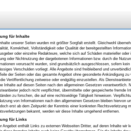
ung für Inhalte
Inhalte unserer Seiten wurden mit größter Sorgfalt erstellt. Gleichwohl überne
alität, Korrektheit, Vollständigkeit oder Qualität der bereitgestellten Inform
usgeber oder einzelne Redakteure, welche sich auf Schäden materieller oder id
ung oder Nichtnutzung der dargebotenen Informationen bzw. durch die Nutzung
rmationen verursacht wurden, sind grundsätzlich ausgeschlossen, sofern kein 
lässiges Verschulden vorliegt. Alle Angebote sind freibleibend und unverbindli
 Teile der Seiten oder das gesamte Angebot ohne gesonderte Ankündigung zu 
 die Veröffentlichung zeitweise oder endgültig einzustellen. Als Diensteanbie
ne Inhalte auf diesen Seiten nach den allgemeinen Gesetzen verantwortlich. 
steanbieter jedoch nicht verpflichtet, übermittelte oder gespeicherte fremde
änden zu forschen, die auf eine rechtswidrige Tätigkeit hinweisen. Verpflich
Nutzung von Informationen nach den allgemeinen Gesetzen bleiben hiervon un
jedoch erst ab dem Zeitpunkt der Kenntnis einer konkreten Rechtsverletzung 
tsverletzungen bekannt, werden wir diese Inhalte umgehend entfernen.
tung für Links
r Angebot enthält Links zu externen Webseiten Dritter, auf deren Inhalte wir