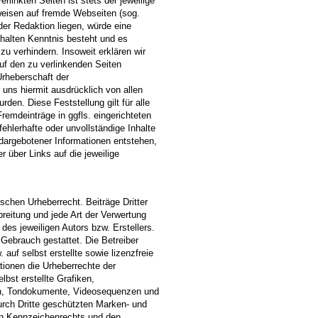
rlinkten Seiten ist stets der jeweilige
rweisen auf fremde Webseiten (sog.
er Redaktion liegen, würde eine
Inhalten Kenntnis besteht und es
zu verhindern. Insoweit erklären wir
auf den zu verlinkenden Seiten
Urheberschaft der
r uns hiermit ausdrücklich von allen
rden. Diese Feststellung gilt für alle
remdeinträge in ggfls. eingerichteten
ehlerhafte oder unvollständige Inhalte
dargebotener Informationen entstehen,
r über Links auf die jeweilige
schen Urheberrecht. Beiträge Dritter
breitung und jede Art der Verwertung
es jeweiligen Autors bzw. Erstellers.
 Gebrauch gestattet. Die Betreiber
auf selbst erstellte sowie lizenzfreie
tionen die Urheberrechte der
st erstellte Grafiken,
en, Tondokumente, Videosequenzen und
urch Dritte geschützten Marken- und
en Kennzeichenrechts und den