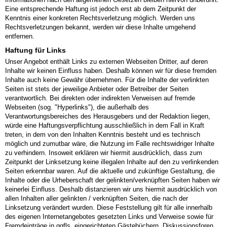
Eine entsprechende Haftung ist jedoch erst ab dem Zeitpunkt der
Kenntnis einer konkreten Rechtsverletzung möglich. Werden uns
Rechtsverletzungen bekannt, werden wir diese Inhalte umgehend
entfernen.
Haftung für Links
Unser Angebot enthält Links zu externen Webseiten Dritter, auf deren
Inhalte wir keinen Einfluss haben. Deshalb können wir für diese fremden
Inhalte auch keine Gewähr übernehmen. Für die Inhalte der verlinkten
Seiten ist stets der jeweilige Anbieter oder Betreiber der Seiten
verantwortlich. Bei direkten oder indirekten Verweisen auf fremde
Webseiten (sog. "Hyperlinks"), die außerhalb des
Verantwortungsbereiches des Herausgebers und der Redaktion liegen,
würde eine Haftungsverpflichtung ausschließlich in dem Fall in Kraft
treten, in dem von den Inhalten Kenntnis besteht und es technisch
möglich und zumutbar wäre, die Nutzung im Falle rechtswidriger Inhalte
zu verhindern. Insoweit erklären wir hiermit ausdrücklich, dass zum
Zeitpunkt der Linksetzung keine illegalen Inhalte auf den zu verlinkenden
Seiten erkennbar waren. Auf die aktuelle und zukünftige Gestaltung, die
Inhalte oder die Urheberschaft der gelinkten/verknüpften Seiten haben wir
keinerlei Einfluss. Deshalb distanzieren wir uns hiermit ausdrücklich von
allen Inhalten aller gelinkten / verknüpften Seiten, die nach der
Linksetzung verändert wurden. Diese Feststellung gilt für alle innerhalb
des eigenen Internetangebotes gesetzten Links und Verweise sowie für
Fremdeinträge in ggfls. eingerichteten Gästebüchern, Diskussionsforen,