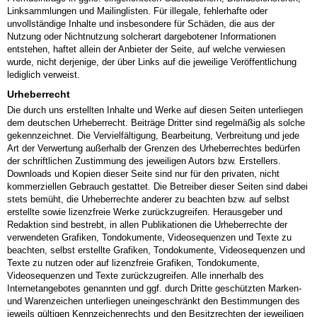
Linksammlungen und Mailinglisten. Für illegale, fehlerhafte oder
unvollständige Inhalte und insbesondere für Schäden, die aus der
Nutzung oder Nichtnutzung solcherart dargebotener Informationen
entstehen, haftet allein der Anbieter der Seite, auf welche verwiesen
wurde, nicht derjenige, der über Links auf die jeweilige Veröffentlichung
lediglich verweist.
Urheberrecht
Die durch uns erstellten Inhalte und Werke auf diesen Seiten unterliegen
dem deutschen Urheberrecht. Beiträge Dritter sind regelmäßig als solche
gekennzeichnet. Die Vervielfältigung, Bearbeitung, Verbreitung und jede
Art der Verwertung außerhalb der Grenzen des Urheberrechtes bedürfen
der schriftlichen Zustimmung des jeweiligen Autors bzw. Erstellers.
Downloads und Kopien dieser Seite sind nur für den privaten, nicht
kommerziellen Gebrauch gestattet. Die Betreiber dieser Seiten sind dabei
stets bemüht, die Urheberrechte anderer zu beachten bzw. auf selbst
erstellte sowie lizenzfreie Werke zurückzugreifen. Herausgeber und
Redaktion sind bestrebt, in allen Publikationen die Urheberrechte der
verwendeten Grafiken, Tondokumente, Videosequenzen und Texte zu
beachten, selbst erstellte Grafiken, Tondokumente, Videosequenzen und
Texte zu nutzen oder auf lizenzfreie Grafiken, Tondokumente,
Videosequenzen und Texte zurückzugreifen. Alle innerhalb des
Internetangebotes genannten und ggf. durch Dritte geschützten Marken-
und Warenzeichen unterliegen uneingeschränkt den Bestimmungen des
jeweils gültigen Kennzeichenrechts und den Besitzrechten der jeweiligen