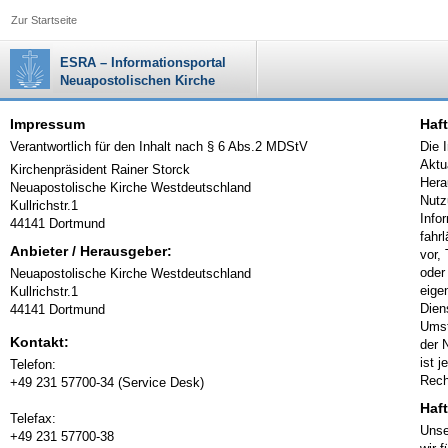
Zur Startseite
ESRA – Informationsportal
Neuapostolischen Kirche
Impressum
Haft
Verantwortlich für den Inhalt nach § 6 Abs.2 MDStV
Die 
Aktu
Kirchenpräsident Rainer Storck
Hera
Neuapostolische Kirche Westdeutschland
Nutz
Kullrichstr.1
Info
44141 Dortmund
fahr
Anbieter / Herausgeber:
vor,
oder
Neuapostolische Kirche Westdeutschland
eige
Kullrichstr.1
Dien
44141 Dortmund
Umst
Kontakt:
der 
ist 
Telefon:
Rech
+49 231 57700-34 (Service Desk)
Haf
Telefax:
Unse
+49 231 57700-38