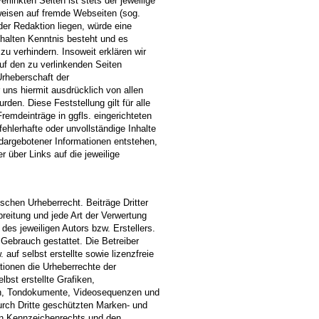
rlinkten Seiten ist stets der jeweilige
rweisen auf fremde Webseiten (sog.
er Redaktion liegen, würde eine
Inhalten Kenntnis besteht und es
zu verhindern. Insoweit erklären wir
auf den zu verlinkenden Seiten
Urheberschaft der
r uns hiermit ausdrücklich von allen
rden. Diese Feststellung gilt für alle
remdeinträge in ggfls. eingerichteten
ehlerhafte oder unvollständige Inhalte
dargebotener Informationen entstehen,
r über Links auf die jeweilige
schen Urheberrecht. Beiträge Dritter
breitung und jede Art der Verwertung
es jeweiligen Autors bzw. Erstellers.
 Gebrauch gestattet. Die Betreiber
auf selbst erstellte sowie lizenzfreie
tionen die Urheberrechte der
st erstellte Grafiken,
en, Tondokumente, Videosequenzen und
urch Dritte geschützten Marken- und
en Kennzeichenrechts und den