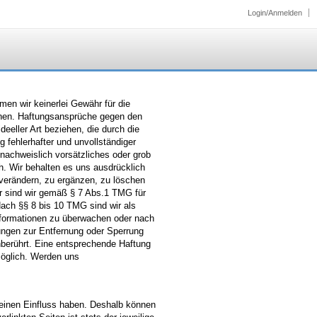
Login/Anmelden
hmen wir keinerlei Gewähr für die
ationen. Haftungsansprüche gegen den
eeller Art beziehen, die durch die
 fehlerhafter und unvollständiger
nachweislich vorsätzliches oder grob
ch. Wir behalten es uns ausdrücklich
verändern, zu ergänzen, zu löschen
ter sind wir gemäß § 7 Abs.1 TMG für
Nach §§ 8 bis 10 TMG sind wir als
 Informationen zu überwachen oder nach
tungen zur Entfernung oder Sperrung
berührt. Eine entsprechende Haftung
möglich. Werden uns
 keinen Einfluss haben. Deshalb können