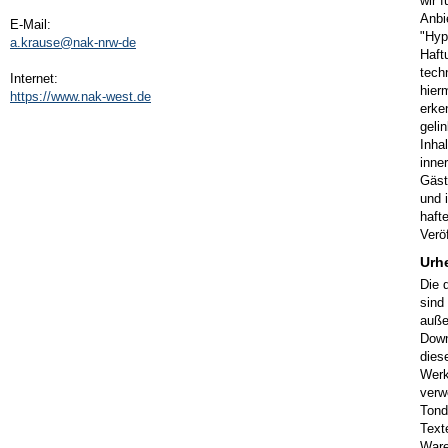
wir 
Anbi
E-Mail:
"Hyp
a.krause@nak-nrw-de
Haft
tech
Internet:
hier
https://www.nak-west.de
erke
geli
Inha
inne
Gäst
und 
hafte
Veröf
Urh
Die 
sind
auße
Down
dies
Werk
verw
Tond
Text
Ware