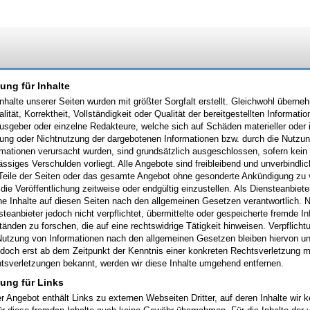
ung für Inhalte
Inhalte unserer Seiten wurden mit größter Sorgfalt erstellt. Gleichwohl überne
alität, Korrektheit, Vollständigkeit oder Qualität der bereitgestellten Inform
usgeber oder einzelne Redakteure, welche sich auf Schäden materieller oder id
ung oder Nichtnutzung der dargebotenen Informationen bzw. durch die Nutzung
rmationen verursacht wurden, sind grundsätzlich ausgeschlossen, sofern kein 
lässiges Verschulden vorliegt. Alle Angebote sind freibleibend und unverbindli
 Teile der Seiten oder das gesamte Angebot ohne gesonderte Ankündigung zu 
 die Veröffentlichung zeitweise oder endgültig einzustellen. Als Diensteanbie
ne Inhalte auf diesen Seiten nach den allgemeinen Gesetzen verantwortlich. 
steanbieter jedoch nicht verpflichtet, übermittelte oder gespeicherte fremde
änden zu forschen, die auf eine rechtswidrige Tätigkeit hinweisen. Verpflich
Nutzung von Informationen nach den allgemeinen Gesetzen bleiben hiervon un
jedoch erst ab dem Zeitpunkt der Kenntnis einer konkreten Rechtsverletzung 
tsverletzungen bekannt, werden wir diese Inhalte umgehend entfernen.
tung für Links
r Angebot enthält Links zu externen Webseiten Dritter, auf deren Inhalte wir