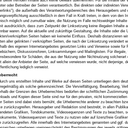
für diese fremden Inhalte auch keine Gewähr übernehmen. Für die Inhalte der ve
eter oder Betreiber der Seiten verantwortlich. Bei direkten oder indirekten Ve
erlinks"), die außerhalb des Verantwortungsbereiches des Herausgebers und d
ungsverpflichtung ausschließlich in dem Fall in Kraft treten, in dem von den 
nisch möglich und zumutbar wäre, die Nutzung im Falle rechtswidriger Inhalte 
mit ausdrücklich, dass zum Zeitpunkt der Linksetzung keine illegalen Inhalte 
nnbar waren. Auf die aktuelle und zukünftige Gestaltung, die Inhalte oder die 
nkten/verknüpften Seiten haben wir keinerlei Einfluss. Deshalb distanzieren wi
lten aller gelinkten / verknüpften Seiten, die nach der Linksetzung verändert wu
rhalb des eigenen Internetangebotes gesetzten Links und Verweise sowie für F
ebüchern, Diskussionsforen, Linksammlungen und Mailinglisten. Für illegale, f
insbesondere für Schäden, die aus der Nutzung oder Nichtnutzung solcherart 
t allein der Anbieter der Seite, auf welche verwiesen wurde, nicht derjenige, de
fentlichung lediglich verweist.
eberrecht
durch uns erstellten Inhalte und Werke auf diesen Seiten unterliegen dem deut
 regelmäßig als solche gekennzeichnet. Die Vervielfältigung, Bearbeitung, Ver
rhalb der Grenzen des Urheberrechtes bedürfen der schriftlichen Zustimmung d
loads und Kopien dieser Seite sind nur für den privaten, nicht kommerziellen
er Seiten sind dabei stets bemüht, die Urheberrechte anderer zu beachten bzw. 
e zurückzugreifen. Herausgeber und Redaktion sind bestrebt, in allen Publika
endeten Grafiken, Tondokumente, Videosequenzen und Texte zu beachten, selb
okumente, Videosequenzen und Texte zu nutzen oder auf lizenzfreie Grafik
e zurückzugreifen. Alle innerhalb des Internetangebotes genannten und ggf. d
nzeichen unterliegen uneingeschränkt den Bestimmungen des jeweils gültig