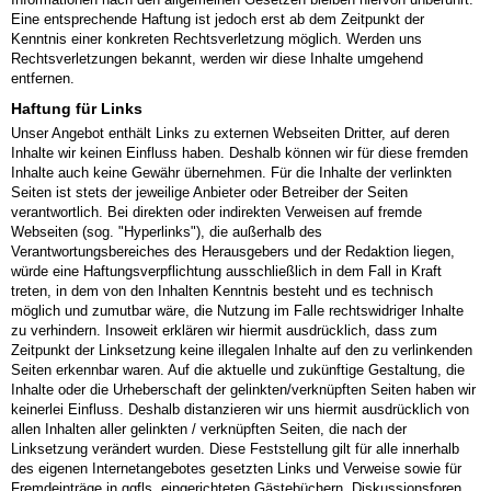
Eine entsprechende Haftung ist jedoch erst ab dem Zeitpunkt der
Kenntnis einer konkreten Rechtsverletzung möglich. Werden uns
Rechtsverletzungen bekannt, werden wir diese Inhalte umgehend
entfernen.
Haftung für Links
Unser Angebot enthält Links zu externen Webseiten Dritter, auf deren
Inhalte wir keinen Einfluss haben. Deshalb können wir für diese fremden
Inhalte auch keine Gewähr übernehmen. Für die Inhalte der verlinkten
Seiten ist stets der jeweilige Anbieter oder Betreiber der Seiten
verantwortlich. Bei direkten oder indirekten Verweisen auf fremde
Webseiten (sog. "Hyperlinks"), die außerhalb des
Verantwortungsbereiches des Herausgebers und der Redaktion liegen,
würde eine Haftungsverpflichtung ausschließlich in dem Fall in Kraft
treten, in dem von den Inhalten Kenntnis besteht und es technisch
möglich und zumutbar wäre, die Nutzung im Falle rechtswidriger Inhalte
zu verhindern. Insoweit erklären wir hiermit ausdrücklich, dass zum
Zeitpunkt der Linksetzung keine illegalen Inhalte auf den zu verlinkenden
Seiten erkennbar waren. Auf die aktuelle und zukünftige Gestaltung, die
Inhalte oder die Urheberschaft der gelinkten/verknüpften Seiten haben wir
keinerlei Einfluss. Deshalb distanzieren wir uns hiermit ausdrücklich von
allen Inhalten aller gelinkten / verknüpften Seiten, die nach der
Linksetzung verändert wurden. Diese Feststellung gilt für alle innerhalb
des eigenen Internetangebotes gesetzten Links und Verweise sowie für
Fremdeinträge in ggfls. eingerichteten Gästebüchern, Diskussionsforen,