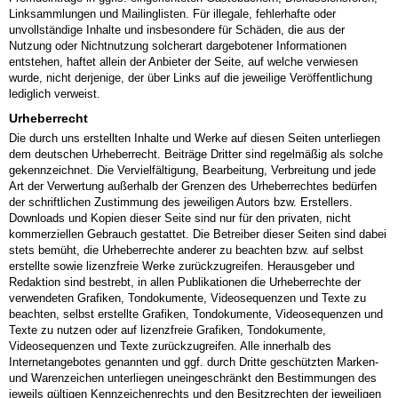
Linksammlungen und Mailinglisten. Für illegale, fehlerhafte oder
unvollständige Inhalte und insbesondere für Schäden, die aus der
Nutzung oder Nichtnutzung solcherart dargebotener Informationen
entstehen, haftet allein der Anbieter der Seite, auf welche verwiesen
wurde, nicht derjenige, der über Links auf die jeweilige Veröffentlichung
lediglich verweist.
Urheberrecht
Die durch uns erstellten Inhalte und Werke auf diesen Seiten unterliegen
dem deutschen Urheberrecht. Beiträge Dritter sind regelmäßig als solche
gekennzeichnet. Die Vervielfältigung, Bearbeitung, Verbreitung und jede
Art der Verwertung außerhalb der Grenzen des Urheberrechtes bedürfen
der schriftlichen Zustimmung des jeweiligen Autors bzw. Erstellers.
Downloads und Kopien dieser Seite sind nur für den privaten, nicht
kommerziellen Gebrauch gestattet. Die Betreiber dieser Seiten sind dabei
stets bemüht, die Urheberrechte anderer zu beachten bzw. auf selbst
erstellte sowie lizenzfreie Werke zurückzugreifen. Herausgeber und
Redaktion sind bestrebt, in allen Publikationen die Urheberrechte der
verwendeten Grafiken, Tondokumente, Videosequenzen und Texte zu
beachten, selbst erstellte Grafiken, Tondokumente, Videosequenzen und
Texte zu nutzen oder auf lizenzfreie Grafiken, Tondokumente,
Videosequenzen und Texte zurückzugreifen. Alle innerhalb des
Internetangebotes genannten und ggf. durch Dritte geschützten Marken-
und Warenzeichen unterliegen uneingeschränkt den Bestimmungen des
jeweils gültigen Kennzeichenrechts und den Besitzrechten der jeweiligen